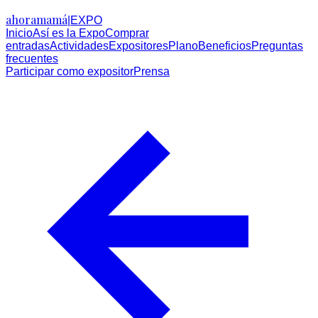
ahora
mamá
|
EXPO
Inicio
Así es la Expo
Comprar
entradas
Actividades
Expositores
Plano
Beneficios
Preguntas
frecuentes
Participar como expositor
Prensa