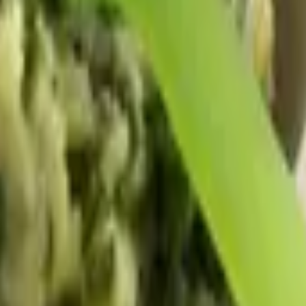
ción
Niñez
Familia
Bebé Gourmet
Advertorial